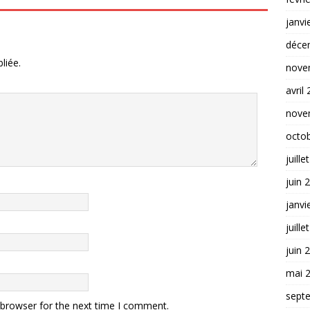
janvi
déce
liée.
nove
avril
nove
octo
juille
juin 
janvi
juille
juin 
mai 
sept
 browser for the next time I comment.