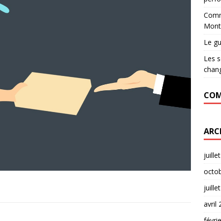
Comme
Montp
Le gu
Les s
chan
COM
ARC
juille
octo
juille
avril
févri