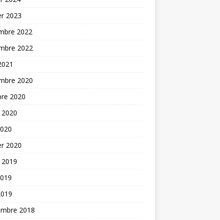
er 2023
mbre 2022
mbre 2022
 2021
mbre 2020
bre 2020
t 2020
2020
er 2020
t 2019
2019
2019
embre 2018