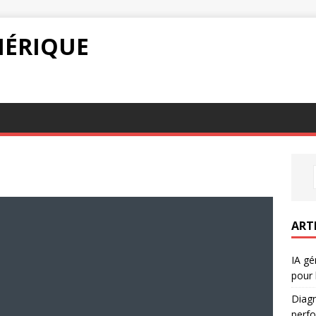
ÉRIQUE
ART
IA gé
pour 
Diagn
perf