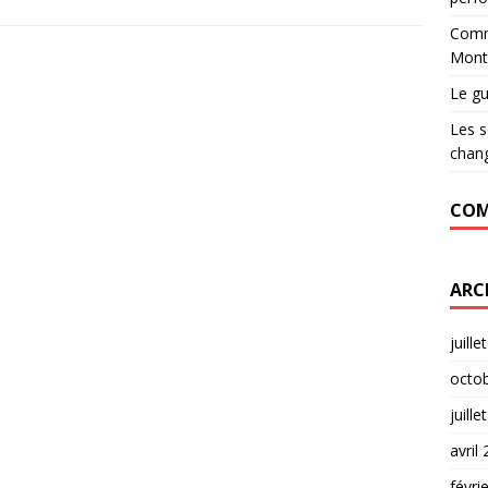
Comme
Montp
Le gu
Les s
chan
COM
ARC
juille
octo
juille
avril
févri