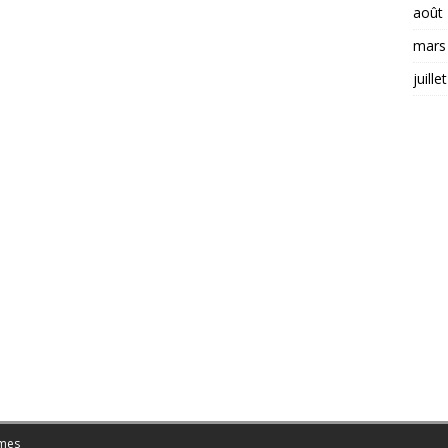
août
mars
juille
mes