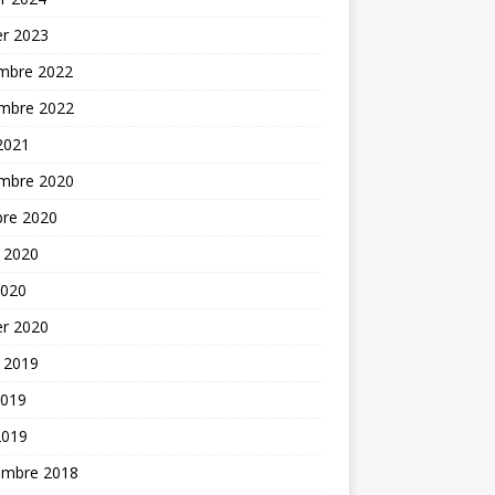
er 2023
mbre 2022
mbre 2022
 2021
mbre 2020
bre 2020
t 2020
2020
er 2020
t 2019
2019
2019
embre 2018