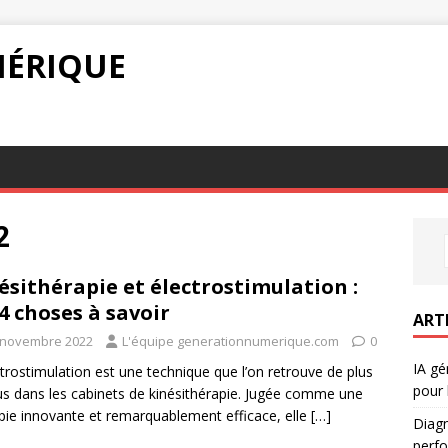
ÉRIQUE
2
ésithérapie et électrostimulation :
 4 choses à savoir
ART
 novembre 2022
L'équipe generationnumerique.com
0
IA gé
ctrostimulation est une technique que l’on retrouve de plus
pour 
us dans les cabinets de kinésithérapie. Jugée comme une
pie innovante et remarquablement efficace, elle
[…]
Diagn
perf