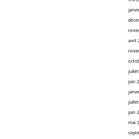
janvi
déce
nove
avril
nove
octo
juille
juin 
janvi
juille
juin 
mai 
sept