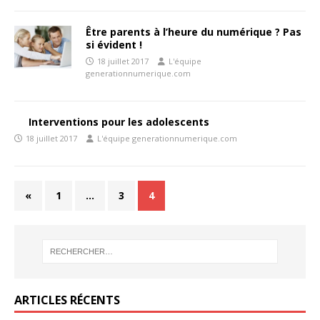
Être parents à l’heure du numérique ? Pas
si évident !
18 juillet 2017
L'équipe
generationnumerique.com
Interventions pour les adolescents
18 juillet 2017
L'équipe generationnumerique.com
«
1
…
3
4
ARTICLES RÉCENTS